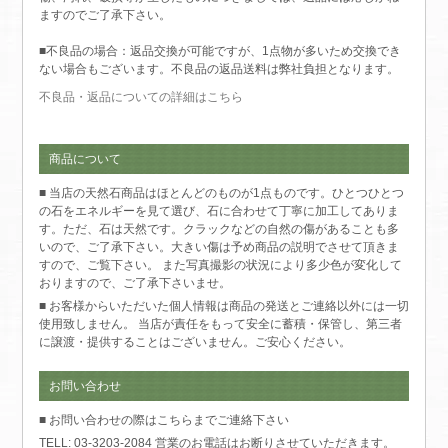
ますのでご了承下さい。
■不良品の場合：返品交換が可能ですが、1点物が多いため交換でき
ない場合もございます。不良品の返品送料は弊社負担となります。
不良品・返品についての詳細はこちら
商品について
■ 当店の天然石商品はほとんどのものが1点ものです。ひとつひとつ
の石をエネルギーを見て選び、石に合わせて丁寧に加工してありま
す。ただ、石は天然です。クラックなどの自然の傷があることも多
いので、ご了承下さい。大きい傷は予め商品の説明でさせて頂きま
すので、ご覧下さい。 また写真撮影の状況により多少色が変化して
おりますので、ご了承下さいませ。
■ お客様からいただいた個人情報は商品の発送とご連絡以外には一切
使用致しません。 当店が責任をもって安全に蓄積・保管し、第三者
に譲渡・提供することはございません。ご安心ください。
お問い合わせ
■ お問い合わせの際はこちらまでご連絡下さい
TELL: 03-3203-2084 営業のお電話はお断りさせていただきます。