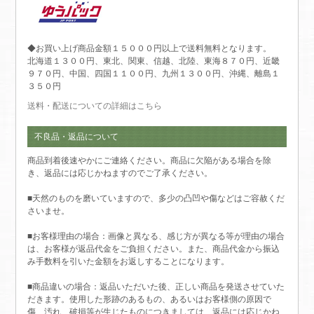
◆お買い上げ商品金額１５０００円以上で送料無料となります。
北海道１３００円、東北、関東、信越、北陸、東海８７０円、近畿
９７０円、中国、四国１１００円、九州１３００円、沖縄、離島１
３５０円
送料・配送についての詳細はこちら
不良品・返品について
商品到着後速やかにご連絡ください。商品に欠陥がある場合を除
き、返品には応じかねますのでご了承ください。
■天然のものを磨いていますので、多少の凸凹や傷などはご容赦くだ
さいませ。
■お客様理由の場合：画像と異なる、感じ方が異なる等が理由の場合
は、お客様が返品代金をご負担ください。また、商品代金から振込
み手数料を引いた金額をお返しすることになります。
■商品違いの場合：返品いただいた後、正しい商品を発送させていた
だきます。使用した形跡のあるもの、あるいはお客様側の原因で
傷、汚れ、破損等が生じたものにつきましては、返品には応じかね