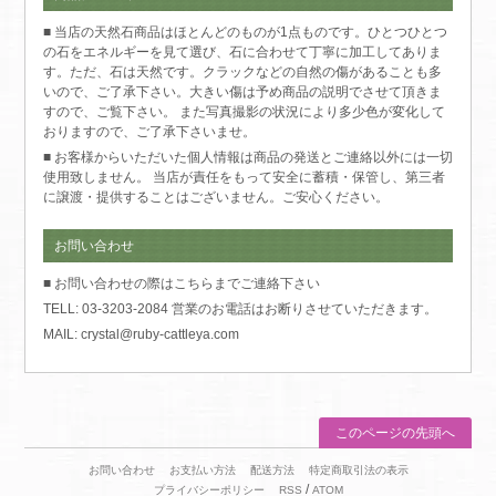
■ 当店の天然石商品はほとんどのものが1点ものです。ひとつひとつ
の石をエネルギーを見て選び、石に合わせて丁寧に加工してありま
す。ただ、石は天然です。クラックなどの自然の傷があることも多
いので、ご了承下さい。大きい傷は予め商品の説明でさせて頂きま
すので、ご覧下さい。 また写真撮影の状況により多少色が変化して
おりますので、ご了承下さいませ。
■ お客様からいただいた個人情報は商品の発送とご連絡以外には一切
使用致しません。 当店が責任をもって安全に蓄積・保管し、第三者
に譲渡・提供することはございません。ご安心ください。
お問い合わせ
■ お問い合わせの際はこちらまでご連絡下さい
TELL: 03-3203-2084 営業のお電話はお断りさせていただきます。
MAIL: crystal@ruby-cattleya.com
このページの先頭へ
お問い合わせ
お支払い方法
配送方法
特定商取引法の表示
/
プライバシーポリシー
RSS
ATOM