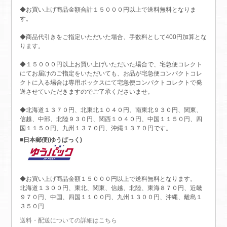
◆お買い上げ商品金額合計１５０００円以上で送料無料となりま
す。
◆商品代引きをご指定いただいた場合、手数料として400円加算とな
ります。
◆１５０００円以上お買い上げいただいた場合で、宅急便コレクト
にてお届けのご指定をいただいても、お品が宅急便コンパクトコレ
クトに入る場合は専用ボックスにて宅急便コンパクトコレクトで発
送させていただきますのでご了承くださいませ。
◆北海道１３７０円、北東北１０４０円、南東北９３０円、関東、
信越、中部、北陸９３０円、関西１０４０円、中国１１５０円、四
国１１５０円、九州１３７０円、沖縄１３７０円です。
■日本郵便(ゆうぱっく)
◆お買い上げ商品金額１５０００円以上で送料無料となります。
北海道１３００円、東北、関東、信越、北陸、東海８７０円、近畿
９７０円、中国、四国１１００円、九州１３００円、沖縄、離島１
３５０円
送料・配送についての詳細はこちら